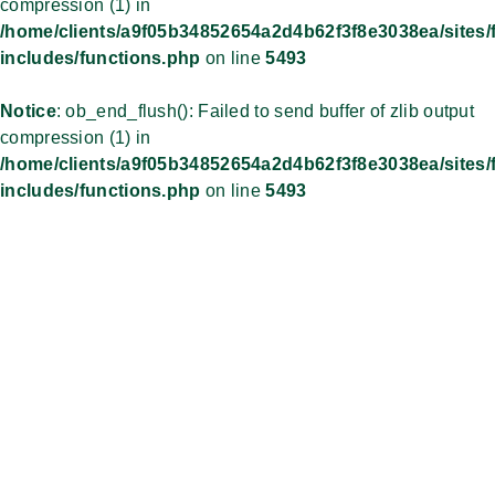
compression (1) in
/home/clients/a9f05b34852654a2d4b62f3f8e3038ea/sites/
includes/functions.php
on line
5493
Notice
: ob_end_flush(): Failed to send buffer of zlib output
compression (1) in
/home/clients/a9f05b34852654a2d4b62f3f8e3038ea/sites/
includes/functions.php
on line
5493