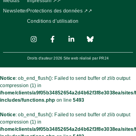
Médias
Impressum ↗↗
Newsletter
Protections des données ↗↗
Conditions d’utilisation
Droits d'auteur 2026 Site web réalisé par PR24
Notice
: ob_end_flush(): Failed to send buffer of zlib output
compression (1) in
/home/clients/a9f05b34852654a2d4b62f3f8e3038ea/sites/
includes/functions.php
on line
5493
Notice
: ob_end_flush(): Failed to send buffer of zlib output
compression (1) in
/home/clients/a9f05b34852654a2d4b62f3f8e3038ea/sites/