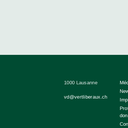
1000 Lausanne
Méd
New
vd@vertliberaux.ch
Im
Pro
do
Con