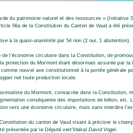
arde du patrimoine naturel et des ressources » (Initiative
ticle 56a de la Constitution du Canton de Vaud a été prése
ative à la quasi-unanimité par 54 non (2 oui, 1 abstention).
e de l’économie circulaire dans la Constitution, de promouv
 la protection du Mormont étant désormais assurée par la l
 comme nouvel axe constitutionnel à la portée générale po
opper net toute production locale.
 maximaliste du Mormont, consacrée dans la Constitution, 
ugmentation conséquente des importations de béton, etc. L
sition vers une économie circulaire, mais sans interdire l’e
la Constitution du canton de Vaud visant à préciser le cha
é présentée par le Député vert’libéral
David Vogel.