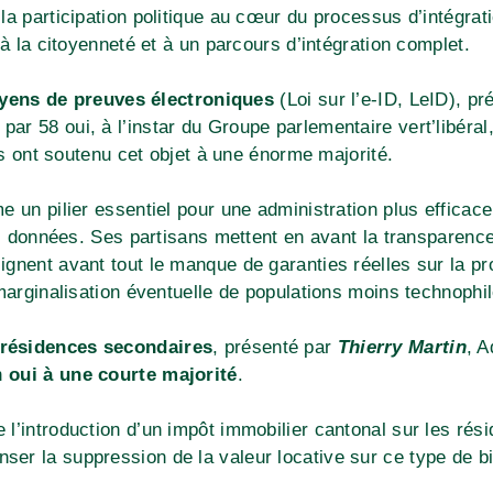
la participation politique au cœur du processus d’intégrati
 à la citoyenneté et à un parcours d’intégration complet.
oyens de preuves électroniques
(Loi sur l’e-ID, LeID), p
é par 58 oui, à l’instar du Groupe parlementaire vert’libér
 ont soutenu cet objet à une énorme majorité.
me un pilier essentiel pour une administration plus effica
es données. Ses partisans mettent en avant la transparence,
gnent avant tout le manque de garanties réelles sur la prot
 marginalisation éventuelle de populations moins technophi
 résidences secondaires
, présenté par
Thierry Martin
, 
un
oui à une courte majorité
.
 l’introduction d’un impôt immobilier cantonal sur les ré
er la suppression de la valeur locative sur ce type de bi