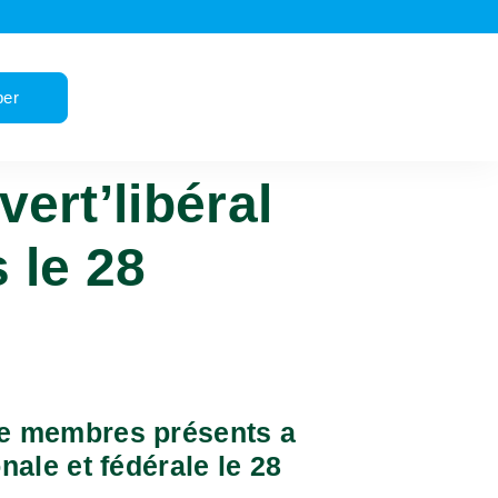
per
ert’libéral
 le 28
de membres présents a
nale et fédérale le 28