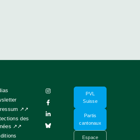
ias
PVL
sletter
Suisse
pressum ↗↗
Partis
tections des
cantonaux
nnées ↗↗
ditions
Espace